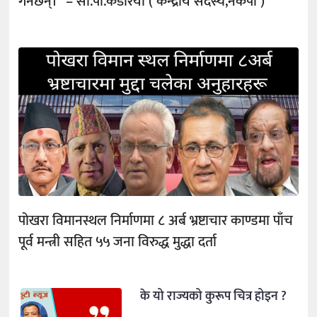
गर्नेछन्।” – सी.पी.कडरिया ( केन्द्रीय सदस्य,नेकपा )
पोखरा विमानस्थल निर्माणमा ८ अर्ब भ्रष्टाचार काण्डमा पाँच
पूर्व मन्त्री सहित ५५ जना विरुद्ध मुद्धा दर्ता
के यो राज्यको कुरूप चित्र होइन ?