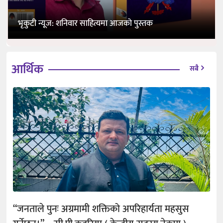
भृकुटी न्यूज: शनिवार साहित्यमा आजको पुस्तक
आर्थिक
सबै
“जनताले पुनः अग्रमामी शक्तिको अपरिहार्यता महसुस