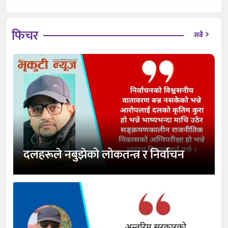
फिचर
सबै
दलहरूले नबुझेको लोकतन्त्र र निर्वाचन