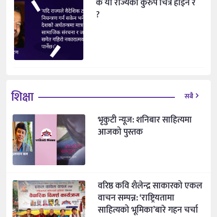
के यो राज्यको कुरुप चित्र होइन र
?
शिक्षा
सबै
भृकुटी न्यूज: शनिबार साहित्यमा
आजको पुस्तक
वरिष्ठ कवि शैलेन्द्र साकारको एकल
वाचन सम्पन्न: ‘राष्ट्रियतामा
साहित्यको भूमिका’बारे गहन चर्चा