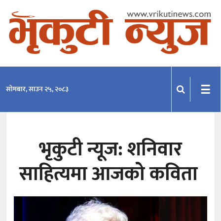
समाचार
राजनीति
प्रदेश
☰
सोमबार, साउन २५, २०८३
खेलकुद
मनोरञ्जन
भृकुटी न्यूज: शनिवार
अन्तराष्ट्रिय
साहित्यमा आजको कविता
अन्तर्वार्ता
विचार
साहित्य-