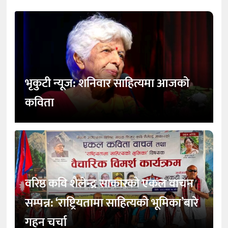
भृकुटी न्यूज: शनिवार साहित्यमा आजको
कविता
वरिष्ठ कवि शैलेन्द्र साकारको एकल वाचन
सम्पन्न: ‘राष्ट्रियतामा साहित्यको भूमिका’बारे
गहन चर्चा