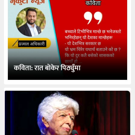
कविता: रात बोकेर पिठ्युँमा