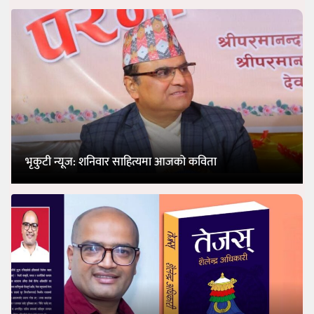
भृकुटी न्यूज: शनिवार साहित्यमा आजको कविता