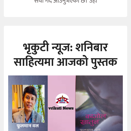
सेवा गर्दै आउनुभएको छ। उहाँ
भृकुटी न्यूज: शनिबार
साहित्यमा आजको पुस्तक