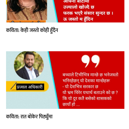
कविता: केही जस्तो कोही हुँदैन
कविता: रात बोकेर पिठ्युँमा