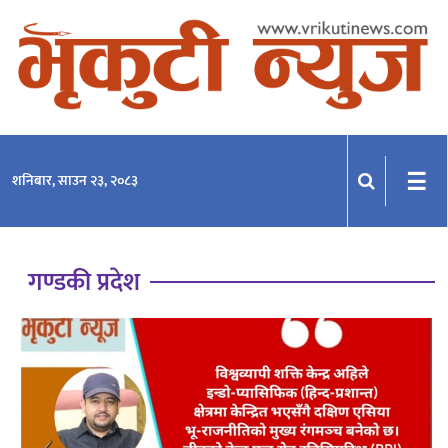
समाचार
राजनीति
प्रदेश
☰
शनिबार, साउन २३, २०८३
खेलकुद
मनोरञ्जन
गण्डकी प्रदेश
अन्तराष्ट्रिय
अन्तर्वार्ता
विचार
साहित्य-