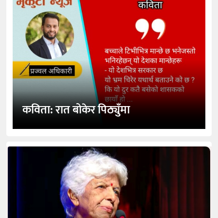
कविता: रात बोकेर पिठ्युँमा