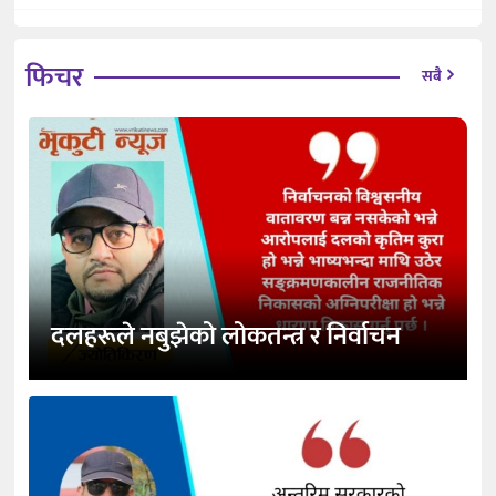
फिचर
सबै
दलहरूले नबुझेको लोकतन्त्र र निर्वाचन