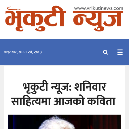
समाचार
राजनीति
प्रदेश
☰
आइतबार, साउन २४, २०८३
खेलकुद
मनोरञ्जन
भृकुटी न्यूज: शनिवार
अन्तराष्ट्रिय
साहित्यमा आजको कविता
अन्तर्वार्ता
विचार
साहित्य-