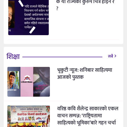
के यो राज्यको कुरुप चित्र होइन र
?
शिक्षा
सबै
भृकुटी न्यूज: शनिबार साहित्यमा
आजको पुस्तक
वरिष्ठ कवि शैलेन्द्र साकारको एकल
वाचन सम्पन्न: ‘राष्ट्रियतामा
साहित्यको भूमिका’बारे गहन चर्चा