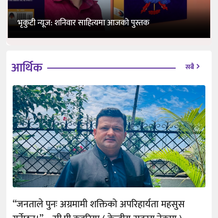
भृकुटी न्यूज: शनिवार साहित्यमा आजको पुस्तक
आर्थिक
सबै
“जनताले पुनः अग्रमामी शक्तिको अपरिहार्यता महसुस