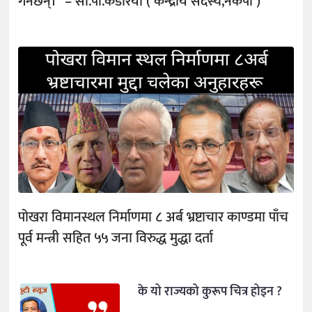
गर्नेछन्।” – सी.पी.कडरिया ( केन्द्रीय सदस्य,नेकपा )
पोखरा विमानस्थल निर्माणमा ८ अर्ब भ्रष्टाचार काण्डमा पाँच
पूर्व मन्त्री सहित ५५ जना विरुद्ध मुद्धा दर्ता
के यो राज्यको कुरूप चित्र होइन ?