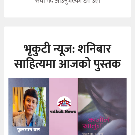
सेवा गर्दै आउनुभएको छ। उहाँ
भृकुटी न्यूज: शनिबार
साहित्यमा आजको पुस्तक