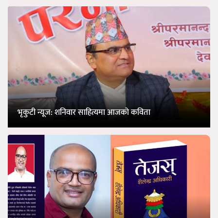
भृकुटी न्यूज: शनिवार साहित्यमा आजको कविता