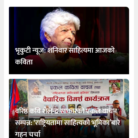
भृकुटी न्यूज: शनिवार साहित्यमा आजको
कविता
वरिष्ठ कवि शैलेन्द्र साकारको एकल वाचन
सम्पन्न: ‘राष्ट्रियतामा साहित्यको भूमिका’बारे
गहन चर्चा