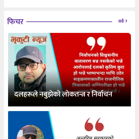
फिचर
सबै
दलहरूले नबुझेको लोकतन्त्र र निर्वाचन