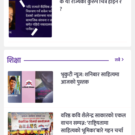
के यो राज्यको कुरुप चित्र होइन र
?
शिक्षा
सबै
भृकुटी न्यूज: शनिबार साहित्यमा
आजको पुस्तक
वरिष्ठ कवि शैलेन्द्र साकारको एकल
वाचन सम्पन्न: ‘राष्ट्रियतामा
साहित्यको भूमिका’बारे गहन चर्चा