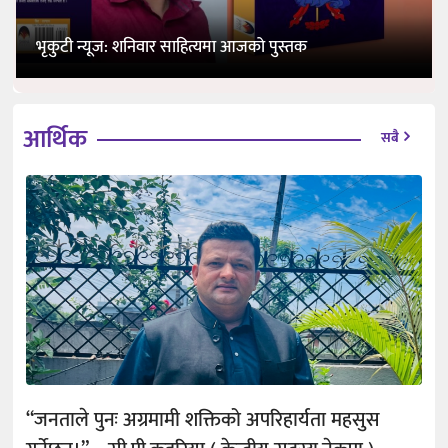
भृकुटी न्यूज: शनिवार साहित्यमा आजको पुस्तक
आर्थिक
सबै
“जनताले पुनः अग्रमामी शक्तिको अपरिहार्यता महसुस