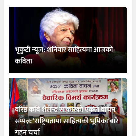
भृकुटी न्यूज: शनिवार साहित्यमा आजको
कविता
वरिष्ठ कवि शैलेन्द्र साकारको एकल वाचन
सम्पन्न: ‘राष्ट्रियतामा साहित्यको भूमिका’बारे
गहन चर्चा