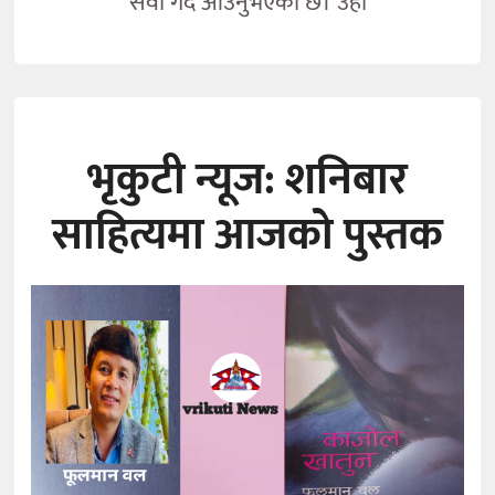
सेवा गर्दै आउनुभएको छ। उहाँ
भृकुटी न्यूज: शनिबार
साहित्यमा आजको पुस्तक