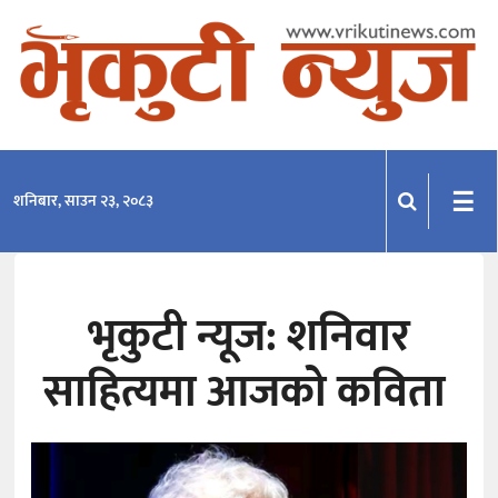
समाचार
राजनीति
प्रदेश
☰
शनिबार, साउन २३, २०८३
खेलकुद
मनोरञ्जन
भृकुटी न्यूज: शनिवार
अन्तराष्ट्रिय
साहित्यमा आजको कविता
अन्तर्वार्ता
विचार
साहित्य-