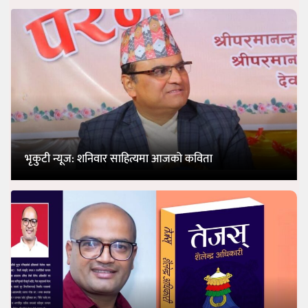
भृकुटी न्यूज: शनिवार साहित्यमा आजको कविता