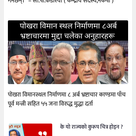
गर्नेछन्।” – सी.पी.कडरिया ( केन्द्रीय सदस्य,नेकपा )
पोखरा विमानस्थल निर्माणमा ८ अर्ब भ्रष्टाचार काण्डमा पाँच
पूर्व मन्त्री सहित ५५ जना विरुद्ध मुद्धा दर्ता
के यो राज्यको कुरूप चित्र होइन ?