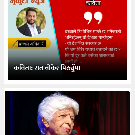
कविता: रात बोकेर पिठ्युँमा