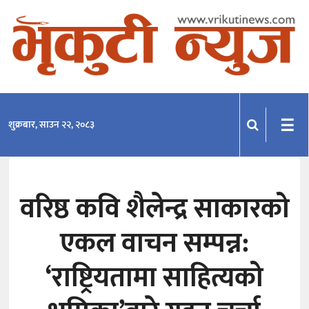
समाचार
राजनीति
प्रदेश
☰
शुक्रबार, साउन २२, २०८३
खेलकुद
मनोरञ्जन
वरिष्ठ कवि शैलेन्द्र साकारको
अन्तराष्ट्रिय
एकल वाचन सम्पन्न:
अन्तर्वार्ता
विचार
‘राष्ट्रियतामा साहित्यको
साहित्य-