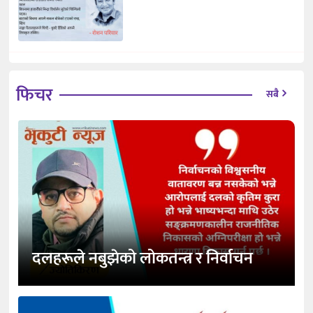
फिचर
सबै
दलहरूले नबुझेको लोकतन्त्र र निर्वाचन