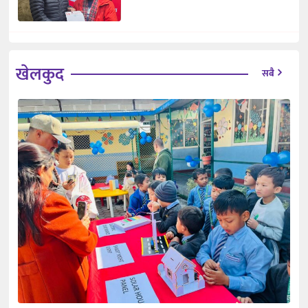
खेलकुद
सबै