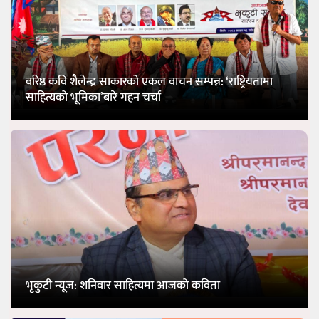
वरिष्ठ कवि शैलेन्द्र साकारको एकल वाचन सम्पन्न: ‘राष्ट्रियतामा
साहित्यको भूमिका’बारे गहन चर्चा
भृकुटी न्यूज: शनिवार साहित्यमा आजको कविता