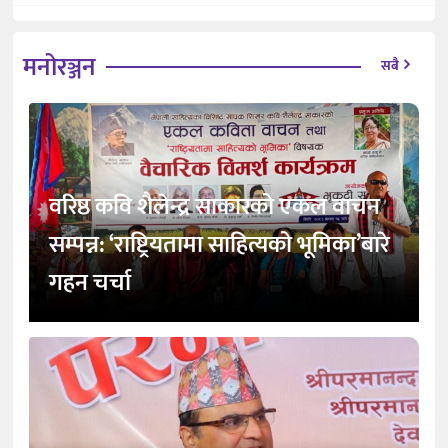
मनोरञ्जन
सबै
वरिष्ठ कवि शैलेन्द्र साकारको एकल वाचन
सम्पन्न: ‘राष्ट्रियतामा साहित्यको भूमिका’बारे
गहन चर्चा