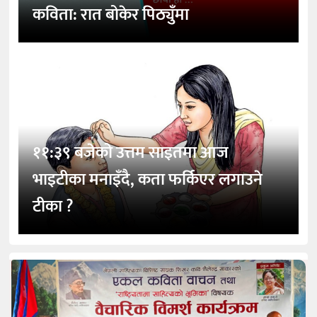
कविता: रात बोकेर पिठ्युँमा
११:३९ बजेको उत्तम साइतमा आज
भाइटीका मनाइँदै, कता फर्किएर लगाउने
टीका ?