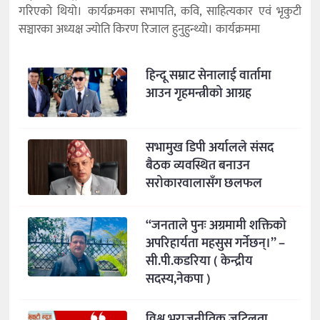
गरिएको थियो। कार्यक्रमका सभापति, कवि, साहित्यकार एवं भृकुटी
सञ्चारका अध्यक्ष ज्योति किरण रिजाल हुनुहुन्थ्यो। कार्यक्रममा
हिन्दू सम्राट सेनालाई वार्तामा
आउन गृहमन्त्रीको आग्रह
सभामुख डिपी अर्यालले संसद
बैठक व्यवस्थित बनाउन
सरोकारवालासँग छलफल
“जनताले पुनः अग्रमामी शक्तिको
अपरिहार्यता महसुस गर्नेछन्।” –
सी.पी.कडरिया ( केन्द्रीय
सदस्य,नेकपा )
विश्व भूराजनीतिक जटिलता,