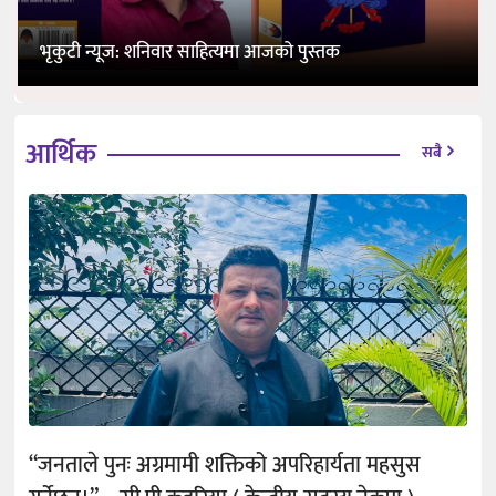
भृकुटी न्यूज: शनिवार साहित्यमा आजको पुस्तक
आर्थिक
सबै
“जनताले पुनः अग्रमामी शक्तिको अपरिहार्यता महसुस