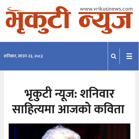
समाचार
राजनीति
प्रदेश
☰
शनिबार, साउन २३, २०८३
खेलकुद
मनोरञ्जन
भृकुटी न्यूज: शनिवार
अन्तराष्ट्रिय
साहित्यमा आजको कविता
अन्तर्वार्ता
विचार
साहित्य-