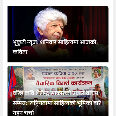
भृकुटी न्यूज: शनिवार साहित्यमा आजको
कविता
वरिष्ठ कवि शैलेन्द्र साकारको एकल वाचन
सम्पन्न: ‘राष्ट्रियतामा साहित्यको भूमिका’बारे
गहन चर्चा