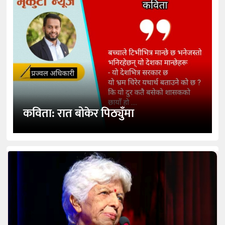
कविता: रात बोकेर पिठ्युँमा