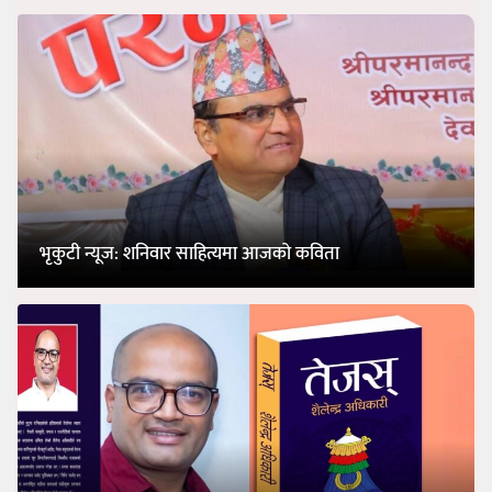
भृकुटी न्यूज: शनिवार साहित्यमा आजको कविता