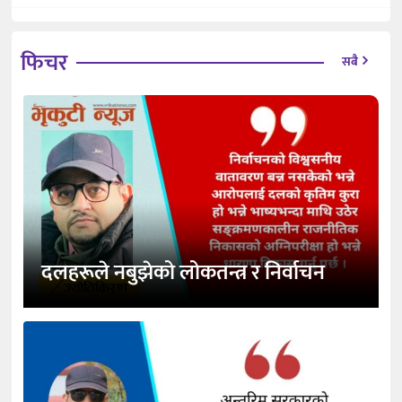
फिचर
सबै
दलहरूले नबुझेको लोकतन्त्र र निर्वाचन