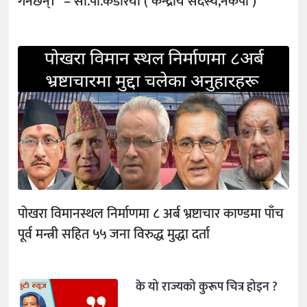
गर्नेछन्।” – सी.पी.कडरिया ( केन्द्रीय सदस्य,नेकपा )
पोखरा विमानस्थल निर्माणमा ८ अर्ब भ्रष्टाचार काण्डमा पाँच
पूर्व मन्त्री सहित ५५ जना विरुद्ध मुद्धा दर्ता
के यो राज्यको कुरूप चित्र होइन ?