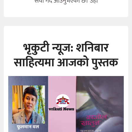
सेवा गर्दै आउनुभएको छ। उहाँ
भृकुटी न्यूज: शनिबार
साहित्यमा आजको पुस्तक