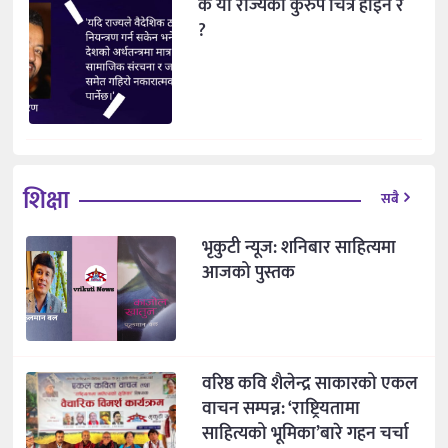
के यो राज्यको कुरुप चित्र होइन र
?
शिक्षा
सबै
भृकुटी न्यूज: शनिबार साहित्यमा
आजको पुस्तक
वरिष्ठ कवि शैलेन्द्र साकारको एकल
वाचन सम्पन्न: ‘राष्ट्रियतामा
साहित्यको भूमिका’बारे गहन चर्चा