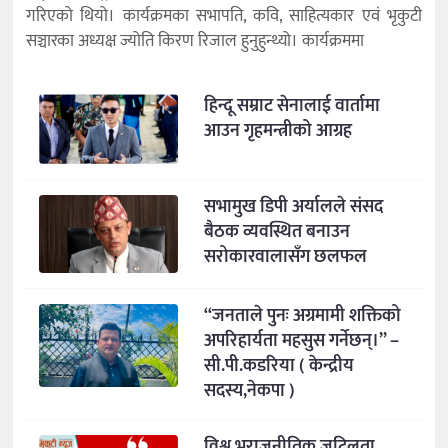
गरिएको थियो। कार्यक्रमका सभापति, कवि, साहित्यकार एवं भृकुटी
सञ्चारका अध्यक्ष ज्योति किरण रिजाल हुनुहुन्थ्यो। कार्यक्रममा
हिन्दू सम्राट सेनालाई वार्तामा
आउन गृहमन्त्रीको आग्रह
सभामुख डिपी अर्यालले संसद
बैठक व्यवस्थित बनाउन
सरोकारवालासँग छलफल
“जनताले पुनः अग्रमामी शक्तिको
अपरिहार्यता महसुस गर्नेछन्।” –
सी.पी.कडरिया ( केन्द्रीय
सदस्य,नेकपा )
विश्व भूराजनीतिक जटिलता,