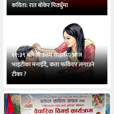
कविता: रात बोकेर पिठ्युँमा
११:३९ बजेको उत्तम साइतमा आज
भाइटीका मनाइँदै, कता फर्किएर लगाउने
टीका ?