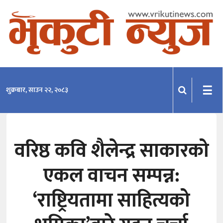
समाचार
राजनीति
प्रदेश
☰
शुक्रबार, साउन २२, २०८३
खेलकुद
मनोरञ्जन
वरिष्ठ कवि शैलेन्द्र साकारको
अन्तराष्ट्रिय
एकल वाचन सम्पन्न:
अन्तर्वार्ता
विचार
‘राष्ट्रियतामा साहित्यको
साहित्य-