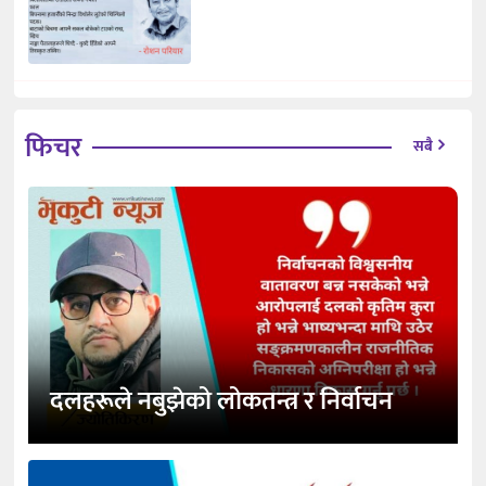
फिचर
सबै
दलहरूले नबुझेको लोकतन्त्र र निर्वाचन