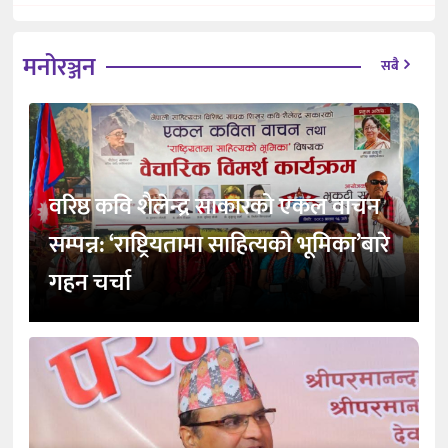
मनोरञ्जन
सबै
वरिष्ठ कवि शैलेन्द्र साकारको एकल वाचन
सम्पन्न: ‘राष्ट्रियतामा साहित्यको भूमिका’बारे
गहन चर्चा