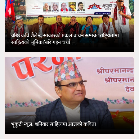
वरिष्ठ कवि शैलेन्द्र साकारको एकल वाचन सम्पन्न: ‘राष्ट्रियतामा
साहित्यको भूमिका’बारे गहन चर्चा
भृकुटी न्यूज: शनिवार साहित्यमा आजको कविता