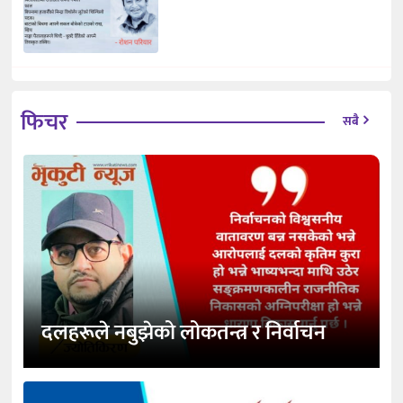
फिचर
सबै
दलहरूले नबुझेको लोकतन्त्र र निर्वाचन