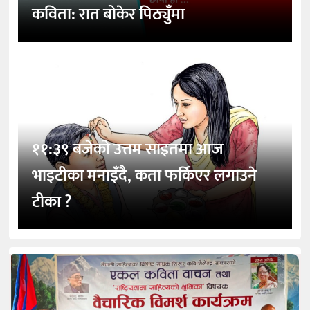
कविता: रात बोकेर पिठ्युँमा
११:३९ बजेको उत्तम साइतमा आज
भाइटीका मनाइँदै, कता फर्किएर लगाउने
टीका ?