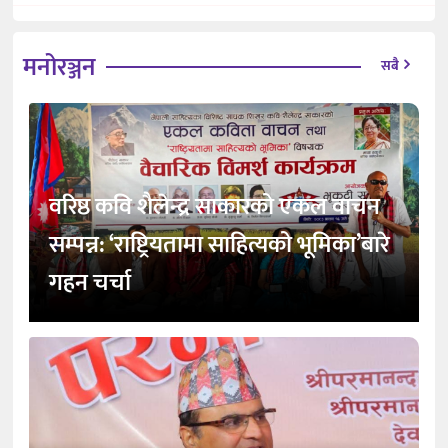
मनोरञ्जन
सबै
वरिष्ठ कवि शैलेन्द्र साकारको एकल वाचन
सम्पन्न: ‘राष्ट्रियतामा साहित्यको भूमिका’बारे
गहन चर्चा