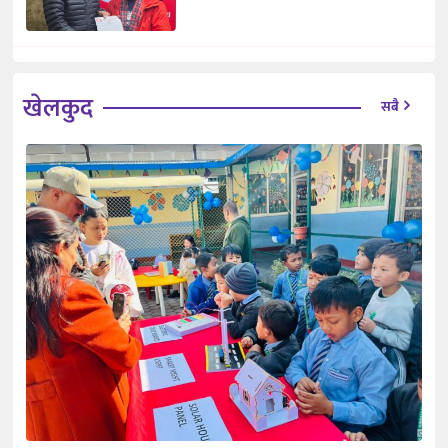
खेलकुद
सबै