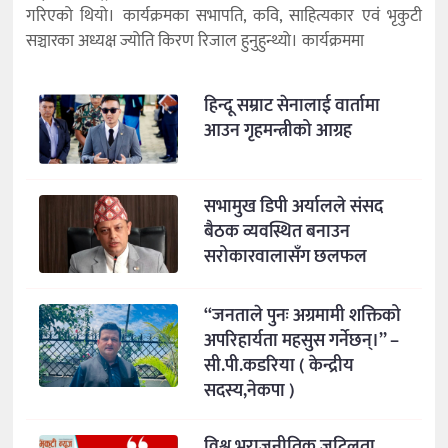
गरिएको थियो। कार्यक्रमका सभापति, कवि, साहित्यकार एवं भृकुटी
सञ्चारका अध्यक्ष ज्योति किरण रिजाल हुनुहुन्थ्यो। कार्यक्रममा
हिन्दू सम्राट सेनालाई वार्तामा
आउन गृहमन्त्रीको आग्रह
सभामुख डिपी अर्यालले संसद
बैठक व्यवस्थित बनाउन
सरोकारवालासँग छलफल
“जनताले पुनः अग्रमामी शक्तिको
अपरिहार्यता महसुस गर्नेछन्।” –
सी.पी.कडरिया ( केन्द्रीय
सदस्य,नेकपा )
विश्व भूराजनीतिक जटिलता,