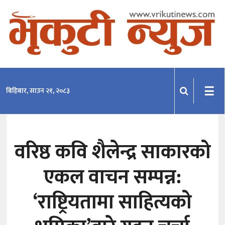
समाचार
राजनीति
प्रदेश
☰
बिहिबार, साउन २१, २०८३
खेलकुद
मनोरञ्जन
वरिष्ठ कवि शैलेन्द्र साकारको
अन्तराष्ट्रिय
एकल वाचन सम्पन्न:
अन्तर्वार्ता
विचार
‘राष्ट्रियतामा साहित्यको
साहित्य-