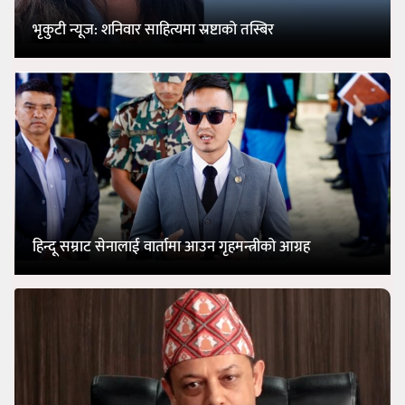
भृकुटी न्यूज: शनिवार साहित्यमा स्रष्टाको तस्बिर
हिन्दू सम्राट सेनालाई वार्तामा आउन गृहमन्त्रीको आग्रह