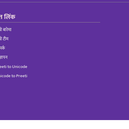
रुत लिंक
्रो बारेमा
्रो टीम
पर्क
्ञापन
eeti to Unicode
icode to Preeti