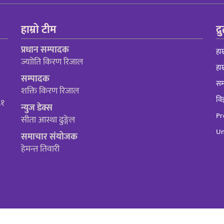
हाम्रो टीम
द्
प्रधान सम्पादक
हाम
ज्याोति किरण रिजाल
हाम
सम्पादक
सम्
शक्ति किरण रिजाल
विज
८१
न्युज डेक्स
Pr
सीता आस्था ढुङ्गेल
Un
समाचार संयोजक
हेमन्त तिवारी