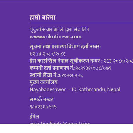
हाम्रो बारेमा
भृकुटी संचार प्रा.लि. द्वारा संचालित
www.vrikutinews.com
सूचना तथा प्रसारण विभाग दर्ता नम्बर:
४२७४-२०८०/२०८१
प्रेस काउन्सिल नेपाल सूचीकरण नम्बर :
२६३-२०८०/२०
कम्पनी दर्ता प्रमाणपत्र नं.:
२८२९३१/०७८/०७९
स्थायी लेखा नं.:
६१०२०६५२६
मुख्य कार्यालय
Nayabaneshwor – 10, Kathmandu, Nepal
सम्पर्क नम्बर
९८४२३६७५९५
ईमेल
vrikutionlinetv@gmail.com