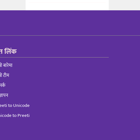
रुत लिंक
्रो बारेमा
्रो टीम
पर्क
्ञापन
eeti to Unicode
icode to Preeti