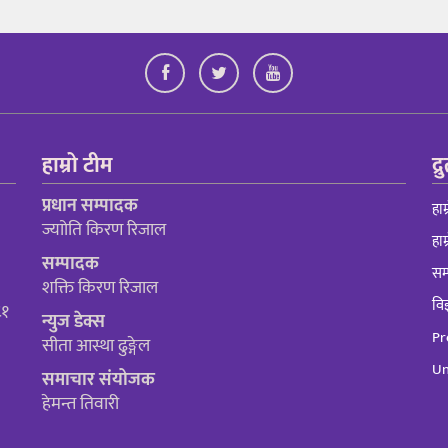
हाम्रो टीम
द्
प्रधान सम्पादक
हाम
ज्याोति किरण रिजाल
हाम
सम्पादक
सम्
शक्ति किरण रिजाल
विज
८१
न्युज डेक्स
Pr
सीता आस्था ढुङ्गेल
Un
समाचार संयोजक
हेमन्त तिवारी