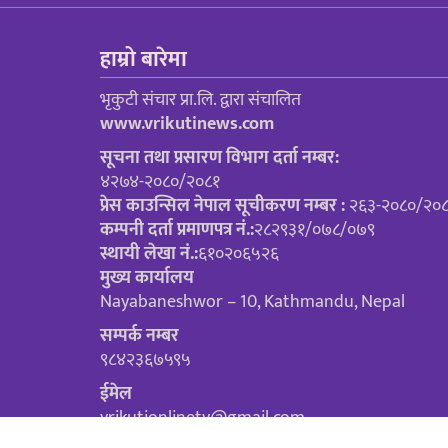
हाम्रो बारेमा
भृकुटी संचार प्रा.लि. द्वारा संचालित
www.vrikutinews.com
सूचना तथा प्रसारण विभाग दर्ता नम्बर:
४२७४-२०८०/२०८१
प्रेस काउन्सिल नेपाल सूचीकरण नम्बर :
२६३-२०८०/२०
कम्पनी दर्ता प्रमाणपत्र नं.:
२८२९३१/०७८/०७९
स्थायी लेखा नं.:
६१०२०६५२६
मुख्य कार्यालय
Nayabaneshwor – 10, Kathmandu, Nepal
सम्पर्क नम्बर
९८४२३६७५९५
ईमेल
vrikutionlinetv@gmail.com