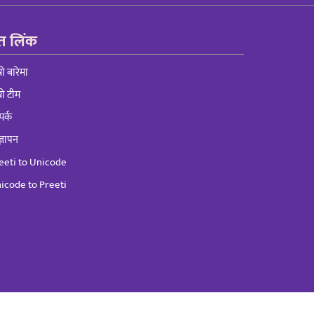
रुत लिंक
्रो बारेमा
्रो टीम
पर्क
्ञापन
eeti to Unicode
icode to Preeti