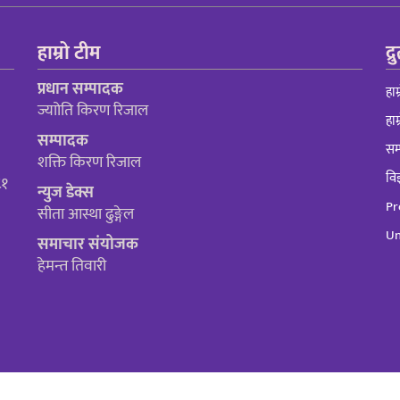
हाम्रो टीम
द्
प्रधान सम्पादक
हाम
ज्याोति किरण रिजाल
हाम
सम्पादक
सम्
शक्ति किरण रिजाल
विज
८१
न्युज डेक्स
Pr
सीता आस्था ढुङ्गेल
Un
समाचार संयोजक
हेमन्त तिवारी