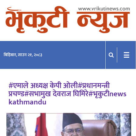
समाचार
राजनीति
प्रदेश
☰
बिहिबार, साउन २१, २०८३
खेलकुद
मनोरञ्जन
#एमाले अध्यक्ष केपी ओली#प्रधानमन्त्री
अन्तराष्ट्रिय
प्रचण्ड#सभामुख देवराज घिमिरे#भृकुटीnews
kathmandu
अन्तर्वार्ता
विचार
साहित्य-