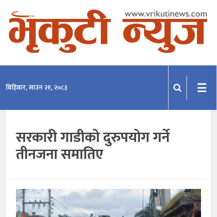
समाचार
राजनीति
प्रदेश
☰
बिहिबार, साउन २१, २०८३
खेलकुद
मनोरञ्जन
सरकारी गाडीको दुरुपयोग गर्ने
अन्तराष्ट्रिय
तीनजना समातिए
अन्तर्वार्ता
विचार
साहित्य-