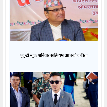
भृकुटी न्यूज: शनिवार साहित्यमा आजको कविता