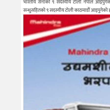
भारतीय सेनाको ९ सदस्यीय टोली नेपाल आइपुगेको 
सन्धुसहितको ९ सदस्यीय टोली काठमाडौं आइपुगेको ह