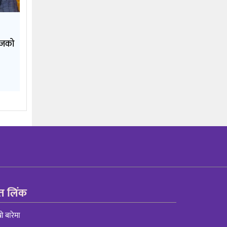
 आजको
रुत लिंक
्रो बारेमा