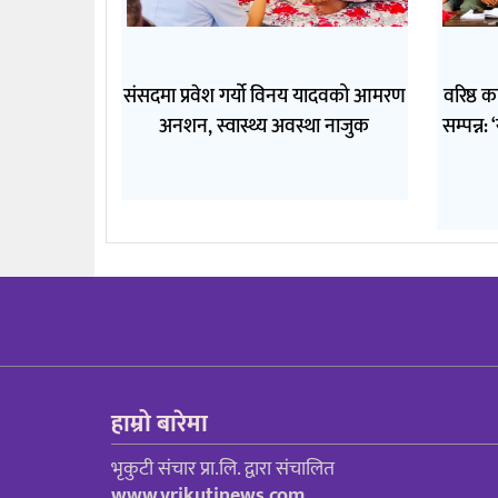
संसदमा प्रवेश गर्यो विनय यादवको आमरण
वरिष्ठ 
अनशन, स्वास्थ्य अवस्था नाजुक
सम्पन्न: 
हाम्रो बारेमा
भृकुटी संचार प्रा.लि. द्वारा संचालित
www.vrikutinews.com