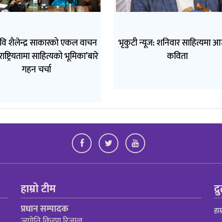
कवि शैलेन्द्र साकारको एकल वाचन
भृकुटी न्यूज: शनिवार साहित्यमा
‘राष्ट्रियतामा साहित्यको भूमिका’बारे
कविता
गहन चर्चा
हाम्रो टीम
द्
प्रधान सम्पादक
हाम
ज्याोति किरण रिजाल