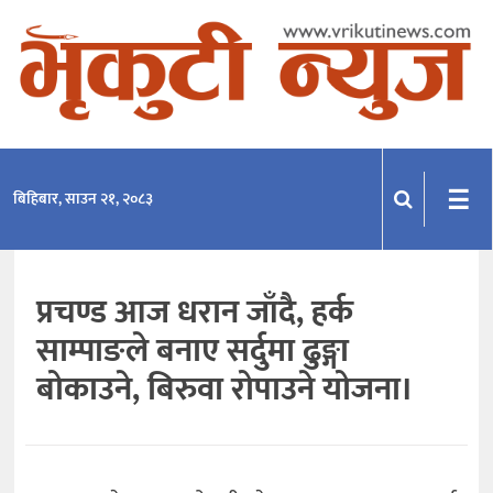
समाचार
राजनीति
प्रदेश
☰
बिहिबार, साउन २१, २०८३
खेलकुद
मनोरञ्जन
प्रचण्ड आज धरान जाँदै, हर्क
अन्तराष्ट्रिय
साम्पाङले बनाए सर्दुमा ढुङ्गा
अन्तर्वार्ता
बोकाउने, बिरुवा रोपाउने योजना।
विचार
साहित्य-