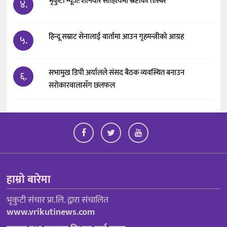
भृकुटी न्यूज: शनिवार साहित्यमा स्रष्टाको तस्बिर
४.
हिन्दू सम्राट सेनालाई वार्तामा आउन गृहमन्त्रीको आग्रह
५.
सभामुख डिपी अर्यालले संसद बैठक व्यवस्थित बनाउन
६.
सरोकारवालासँग छलफल
हाम्रो बारेमा
भृकुटी संचार प्रा.लि. द्वारा संचालित
www.vrikutinews.com