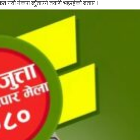
्फत नयाँ नेकपा ब्युँताउने तयारी भइरहेको बताए ।