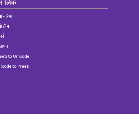
रुत लिंक
्रो बारेमा
्रो टीम
पर्क
्ञापन
eeti to Unicode
icode to Preeti
nw
Tech.
Website By :