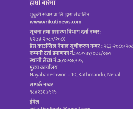
हाम्रो बारेमा
भृकुटी संचार प्रा.लि. द्वारा संचालित
www.vrikutinews.com
सूचना तथा प्रसारण विभाग दर्ता नम्बर:
४२७४-२०८०/२०८१
प्रेस काउन्सिल नेपाल सूचीकरण नम्बर :
२६३-२०८०/२०
कम्पनी दर्ता प्रमाणपत्र नं.:
२८२९३१/०७८/०७९
स्थायी लेखा नं.:
६१०२०६५२६
मुख्य कार्यालय
Nayabaneshwor – 10, Kathmandu, Nepal
सम्पर्क नम्बर
९८४२३६७५९५
ईमेल
vrikutionlinetv@gmail.com
Copyright ©2026 Vrikuti News | All rights Reserved.