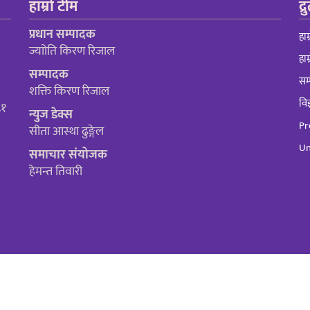
हाम्रो टीम
द्
प्रधान सम्पादक
हाम
ज्याोति किरण रिजाल
हाम
सम्पादक
सम्
शक्ति किरण रिजाल
विज
८१
न्युज डेक्स
Pr
सीता आस्था ढुङ्गेल
Un
समाचार संयोजक
हेमन्त तिवारी