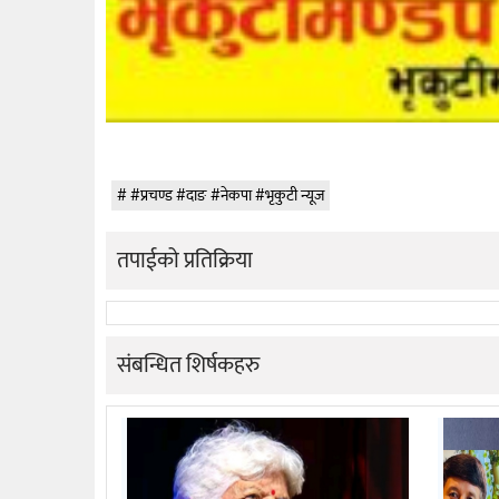
#प्रचण्ड #दाङ #नेकपा #भृकुटी न्यूज
तपाईको प्रतिक्रिया
संबन्धित शिर्षकहरु