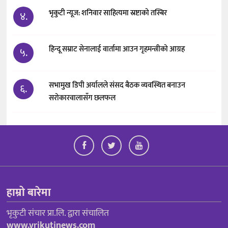
भृकुटी न्यूज: शनिवार साहित्यमा स्रष्टाको तस्बिर
४.
हिन्दू सम्राट सेनालाई वार्तामा आउन गृहमन्त्रीको आग्रह
५.
सभामुख डिपी अर्यालले संसद बैठक व्यवस्थित बनाउन
६.
सरोकारवालासँग छलफल
हाम्रो बारेमा
भृकुटी संचार प्रा.लि. द्वारा संचालित
www.vrikutinews.com