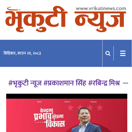
समाचार
राजनीति
प्रदेश
☰
बिहिबार, साउन २१, २०८३
खेलकुद
मनोरञ्जन
#भृकुटी न्यूज #प्रकाशमान सिंह #रबिन्द्र मिश्र
अन्तराष्ट्रिय
अन्तर्वार्ता
विचार
साहित्य-