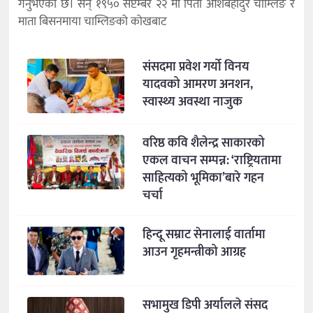
गर्नुभएको छ। सन् १९५० सेप्टेम्बर २२ मा पिता आशबहादुर चाम्लिङ र
माता बिसनमाया चाम्लिङको कोखबाट
संसदमा प्रवेश गर्यो विनय
यादवको आमरण अनशन,
स्वास्थ्य अवस्था नाजुक
वरिष्ठ कवि शैलेन्द्र साकारको
एकल वाचन सम्पन्न: ‘राष्ट्रियतामा
साहित्यको भूमिका’बारे गहन
चर्चा
हिन्दू सम्राट सेनालाई वार्तामा
आउन गृहमन्त्रीको आग्रह
सभामुख डिपी अर्यालले संसद