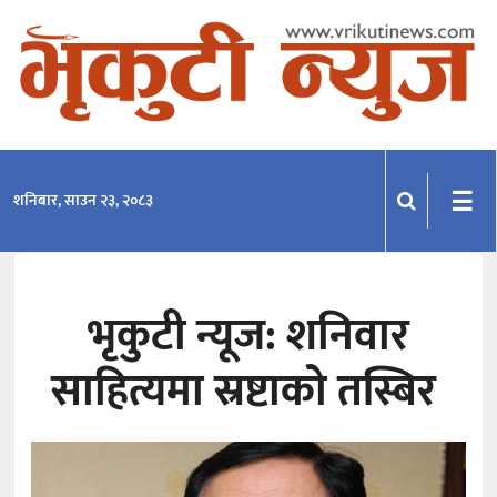
समाचार
राजनीति
प्रदेश
☰
शनिबार, साउन २३, २०८३
खेलकुद
मनोरञ्जन
भृकुटी न्यूज: शनिवार
अन्तराष्ट्रिय
साहित्यमा स्रष्टाको तस्बिर
अन्तर्वार्ता
विचार
साहित्य-