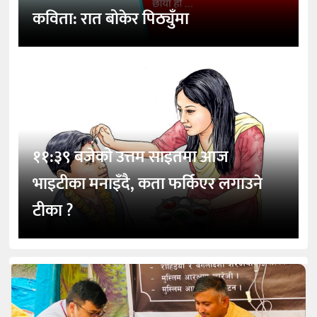
कविता: रात बोकेर पिठ्युँमा
११:३९ बजेको उत्तम साइतमा आज
भाइटीका मनाइँदै, कता फर्किएर लगाउने
टीका ?