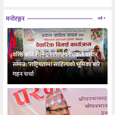
मनोरञ्जन
सबै
वरिष्ठ कवि शैलेन्द्र साकारको एकल वाचन
सम्पन्न: ‘राष्ट्रियतामा साहित्यको भूमिका’बारे
गहन चर्चा