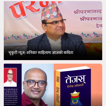
भृकुटी न्यूज: शनिवार साहित्यमा आजको कविता