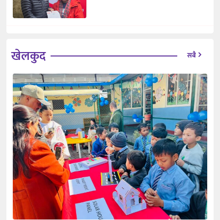
खेलकुद
सबै