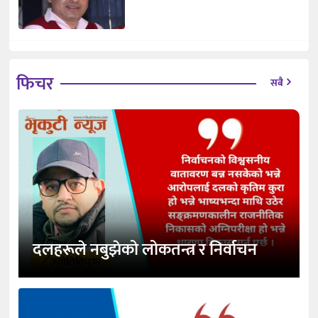
फिचर
सबै
दलहरूले नबुझेको लोकतन्त्र र निर्वाचन