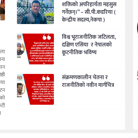
शक्तिको अपरिहार्यता महसुस
गर्नेछन्।” – सी.पी.कडरिया (
केन्द्रीय सदस्य,नेकपा )
विश्व भूराजनीतिक जटिलता,
दक्षिण एसिया र नेपालको
कला
कूटनीतिक भविष्य
ाना
ाचन
्ठी
संक्रमणकालीन चेतना र
ाया
राजनीतिको नवीन मार्गचित्र
ाटन
एको
ुटी
ा