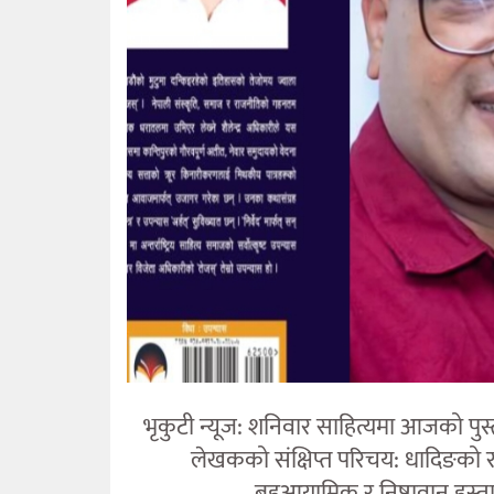
भृकुटी न्यूज: शनिवार साहित्यमा आजको पुस्
लेखकको संक्षिप्त परिचय: धादिङको 
बहुआयामिक र निष्ठावान् हस्