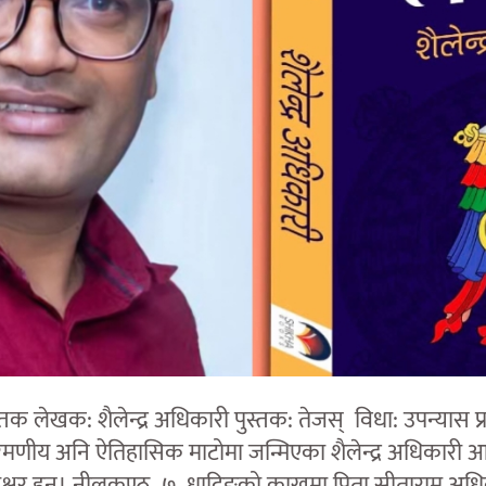
तक लेखक: शैलेन्द्र अधिकारी पुस्तक: तेजस् विधा: उपन्यास प्
रमणीय अनि ऐतिहासिक माटोमा जन्मिएका शैलेन्द्र अधिकारी 
ताक्षर हुन्। नीलकण्ठ–७, धादिङको काखमा पिता सीताराम अधि