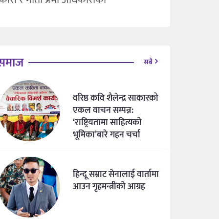
समाज
सबै
वरिष्ठ कवि शैलेन्द्र साकारको
एकल वाचन सम्पन्न:
‘राष्ट्रियतामा साहित्यको
भूमिका’बारे गहन चर्चा
हिन्दू सम्राट सेनालाई वार्तामा
आउन गृहमन्त्रीको आग्रह