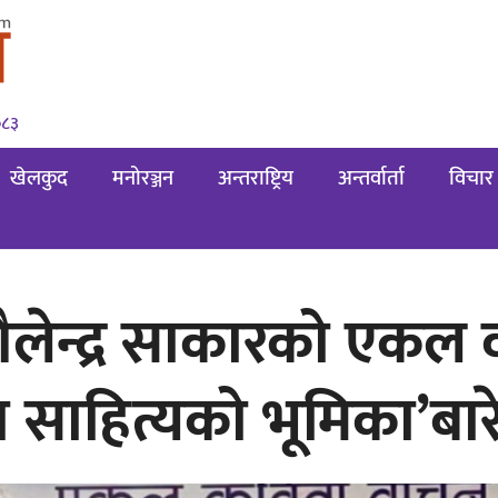
०८३
खेलकुद
मनोरञ्जन
अन्तराष्ट्रिय
अन्तर्वार्ता
विचार
शैलेन्द्र साकारको एकल व
ामा साहित्यको भूमिका’बा