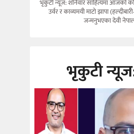
भृकुटी न्यूज: शनिवार साहित्यमा आजको कवित
उर्वर र काव्यमयी माटो झापा (हल्दीब
जन्मनुभएका देवी नेपाल
भृकुटी न्य