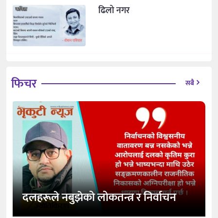
ढिलो नगर
फिचर
सबै
दलहरूले नबुझेको लोकतन्त्र र निर्वाचन