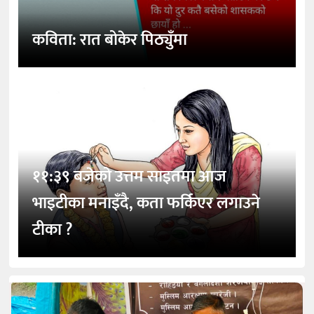
कविता: रात बोकेर पिठ्युँमा
११:३९ बजेको उत्तम साइतमा आज
भाइटीका मनाइँदै, कता फर्किएर लगाउने
टीका ?