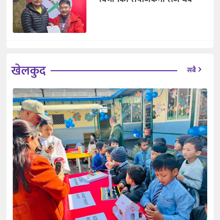
खेलकुद
सबै