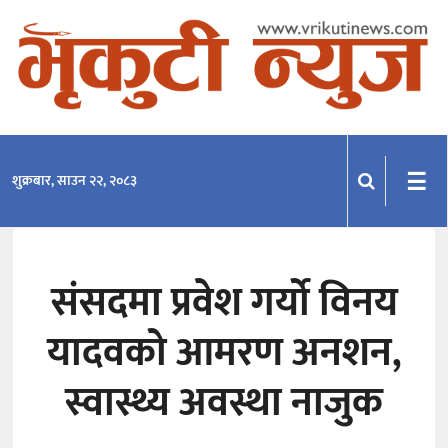
समाचार
राजनीति
प्रदेश
☰
शुक्रबार, साउन २२, २०८३
खेलकुद
मनोरञ्जन
संसदमा प्रवेश गर्यो विनय
अन्तराष्ट्रिय
यादवको आमरण अनशन,
अन्तर्वार्ता
विचार
स्वास्थ्य अवस्था नाजुक
साहित्य-