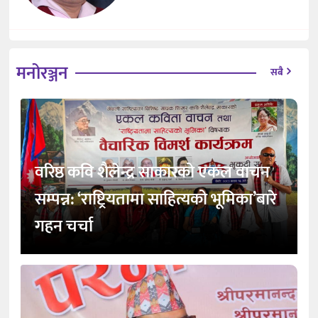
मनोरञ्जन
सबै
वरिष्ठ कवि शैलेन्द्र साकारको एकल वाचन
सम्पन्न: ‘राष्ट्रियतामा साहित्यको भूमिका’बारे
गहन चर्चा