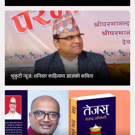
भृकुटी न्यूज: शनिवार साहित्यमा आजको कविता