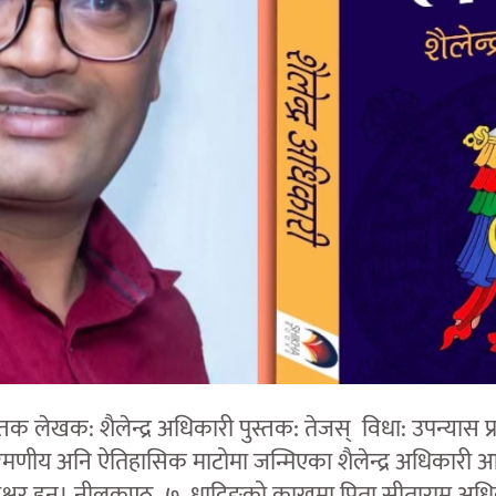
तक लेखक: शैलेन्द्र अधिकारी पुस्तक: तेजस् विधा: उपन्यास प्
रमणीय अनि ऐतिहासिक माटोमा जन्मिएका शैलेन्द्र अधिकारी 
ताक्षर हुन्। नीलकण्ठ–७, धादिङको काखमा पिता सीताराम अधि