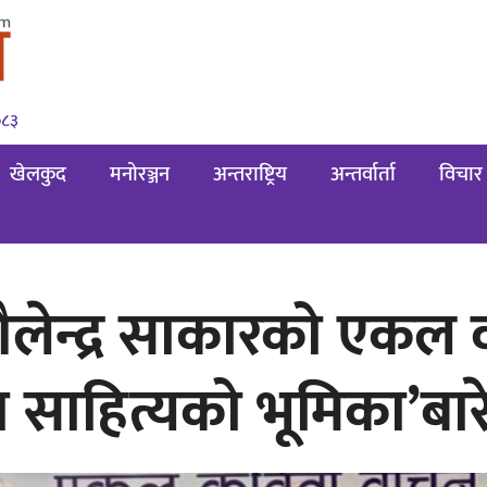
०८३
खेलकुद
मनोरञ्जन
अन्तराष्ट्रिय
अन्तर्वार्ता
विचार
शैलेन्द्र साकारको एकल व
ामा साहित्यको भूमिका’बा