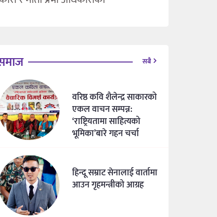
समाज
सबै
वरिष्ठ कवि शैलेन्द्र साकारको
एकल वाचन सम्पन्न:
‘राष्ट्रियतामा साहित्यको
भूमिका’बारे गहन चर्चा
हिन्दू सम्राट सेनालाई वार्तामा
आउन गृहमन्त्रीको आग्रह