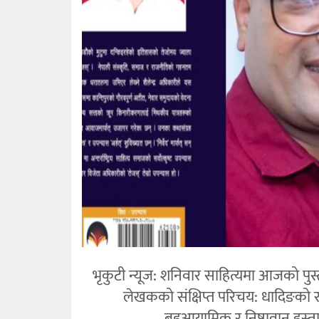
भृकुटी न्यूज: शनिवार साहित्यमा आजको पुस्
लेखकको संक्षिप्त परिचय: धादिङको 
बहुआयामिक र निष्ठावान् हस्