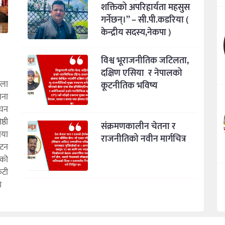
शक्तिको अपरिहार्यता महसुस
गर्नेछन्।” – सी.पी.कडरिया (
केन्द्रीय सदस्य,नेकपा )
विश्व भूराजनीतिक जटिलता,
दक्षिण एसिया र नेपालको
कला
कूटनीतिक भविष्य
ाना
ाचन
्ठी
संक्रमणकालीन चेतना र
ाया
राजनीतिको नवीन मार्गचित्र
ाटन
एको
ुटी
ा