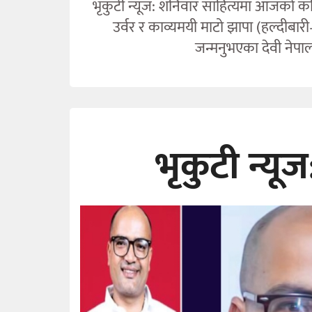
भृकुटी न्यूज: शनिवार साहित्यमा आजको कवित
उर्वर र काव्यमयी माटो झापा (हल्दीब
जन्मनुभएका देवी नेपाल
भृकुटी न्य