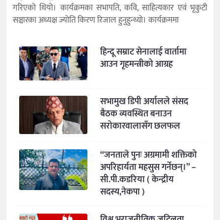
गरिएको थियो। कार्यक्रमका सभापति, कवि, साहित्यकार एवं भृकुटी
सञ्चारका अध्यक्ष ज्योति किरण रिजाल हुनुहुन्थ्यो। कार्यक्रममा
हिन्दू सम्राट सेनालाई वार्तामा
आउन गृहमन्त्रीको आग्रह
सभामुख डिपी अर्यालले संसद
बैठक व्यवस्थित बनाउन
सरोकारवालासँग छलफल
“जनताले पुनः अग्रमामी शक्तिको
अपरिहार्यता महसुस गर्नेछन्।” –
सी.पी.कडरिया ( केन्द्रीय
सदस्य,नेकपा )
विश्व भूराजनीतिक जटिलता,