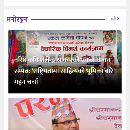
मनोरञ्जन
सबै
वरिष्ठ कवि शैलेन्द्र साकारको एकल वाचन
सम्पन्न: ‘राष्ट्रियतामा साहित्यको भूमिका’बारे
गहन चर्चा