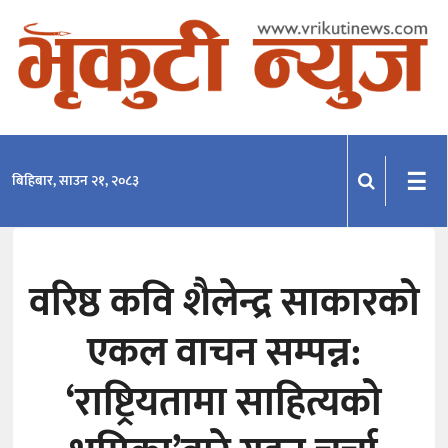
समाचार
राजनीति
प्रदेश
☰
बिहिबार, साउन २१, २०८३
खेलकुद
मनोरञ्जन
वरिष्ठ कवि शैलेन्द्र साकारको
अन्तराष्ट्रिय
एकल वाचन सम्पन्न:
अन्तर्वार्ता
विचार
‘राष्ट्रियतामा साहित्यको
साहित्य-