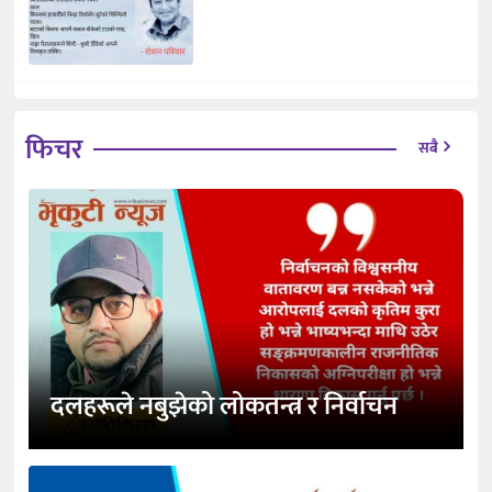
फिचर
सबै
दलहरूले नबुझेको लोकतन्त्र र निर्वाचन