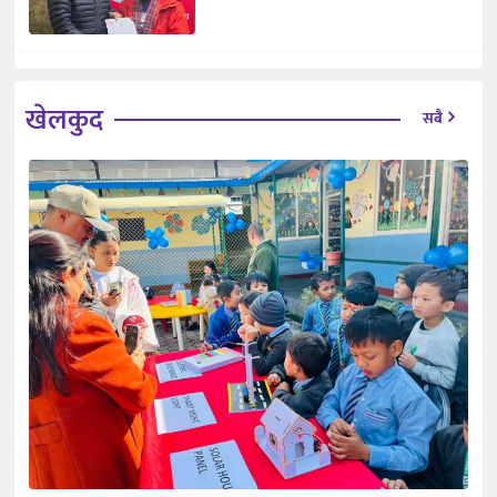
खेलकुद
सबै