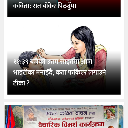
कविता: रात बोकेर पिठ्युँमा
११:३९ बजेको उत्तम साइतमा आज
भाइटीका मनाइँदै, कता फर्किएर लगाउने
टीका ?