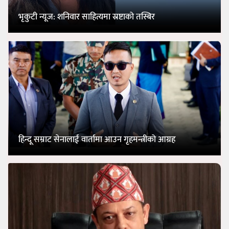
भृकुटी न्यूज: शनिवार साहित्यमा स्रष्टाको तस्बिर
हिन्दू सम्राट सेनालाई वार्तामा आउन गृहमन्त्रीको आग्रह