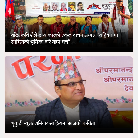
वरिष्ठ कवि शैलेन्द्र साकारको एकल वाचन सम्पन्न: ‘राष्ट्रियतामा
साहित्यको भूमिका’बारे गहन चर्चा
भृकुटी न्यूज: शनिवार साहित्यमा आजको कविता