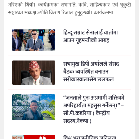
गरिएको थियो। कार्यक्रमका सभापति, कवि, साहित्यकार एवं भृकुटी
सञ्चारका अध्यक्ष ज्योति किरण रिजाल हुनुहुन्थ्यो। कार्यक्रममा
हिन्दू सम्राट सेनालाई वार्तामा
आउन गृहमन्त्रीको आग्रह
सभामुख डिपी अर्यालले संसद
बैठक व्यवस्थित बनाउन
सरोकारवालासँग छलफल
“जनताले पुनः अग्रमामी शक्तिको
अपरिहार्यता महसुस गर्नेछन्।” –
सी.पी.कडरिया ( केन्द्रीय
सदस्य,नेकपा )
विश्व भूराजनीतिक जटिलता,