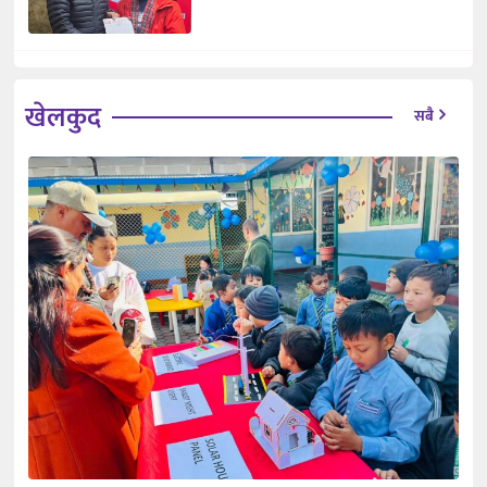
खेलकुद
सबै