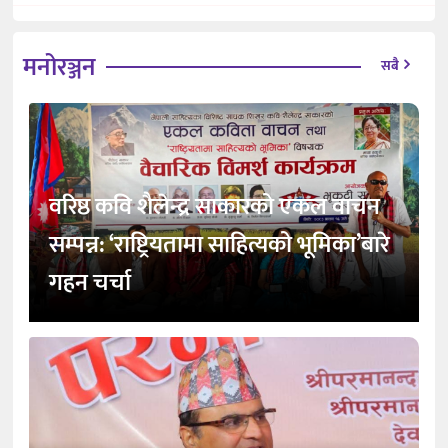
मनोरञ्जन
सबै
वरिष्ठ कवि शैलेन्द्र साकारको एकल वाचन
सम्पन्न: ‘राष्ट्रियतामा साहित्यको भूमिका’बारे
गहन चर्चा