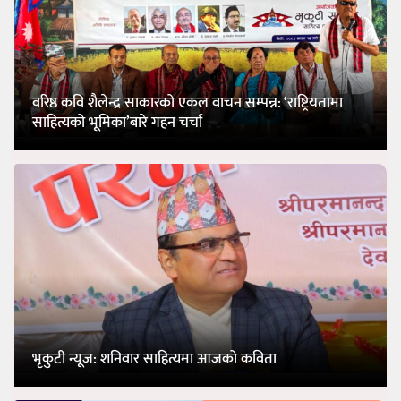
वरिष्ठ कवि शैलेन्द्र साकारको एकल वाचन सम्पन्न: ‘राष्ट्रियतामा
साहित्यको भूमिका’बारे गहन चर्चा
भृकुटी न्यूज: शनिवार साहित्यमा आजको कविता