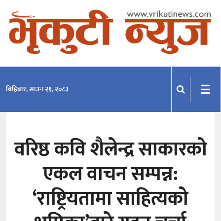
समाचार
राजनीति
प्रदेश
☰
बिहिबार, साउन २१, २०८३
खेलकुद
मनोरञ्जन
वरिष्ठ कवि शैलेन्द्र साकारको
अन्तराष्ट्रिय
एकल वाचन सम्पन्न:
अन्तर्वार्ता
विचार
‘राष्ट्रियतामा साहित्यको
साहित्य-