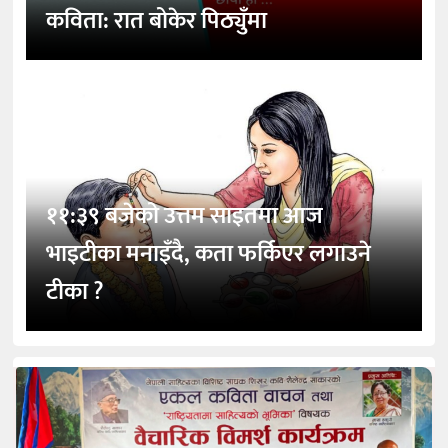
कविता: रात बोकेर पिठ्युँमा
११:३९ बजेको उत्तम साइतमा आज
भाइटीका मनाइँदै, कता फर्किएर लगाउने
टीका ?