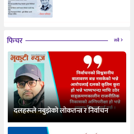
फिचर
सबै
दलहरूले नबुझेको लोकतन्त्र र निर्वाचन