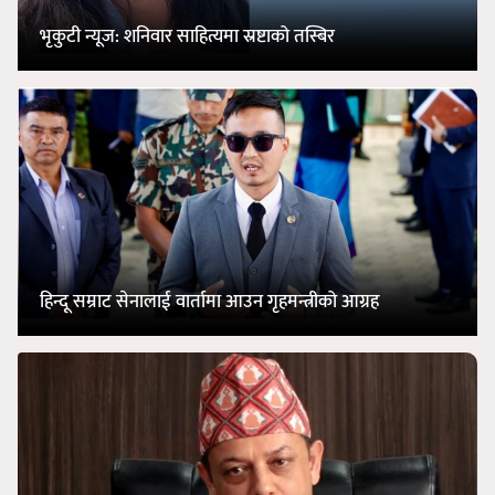
भृकुटी न्यूज: शनिवार साहित्यमा स्रष्टाको तस्बिर
हिन्दू सम्राट सेनालाई वार्तामा आउन गृहमन्त्रीको आग्रह