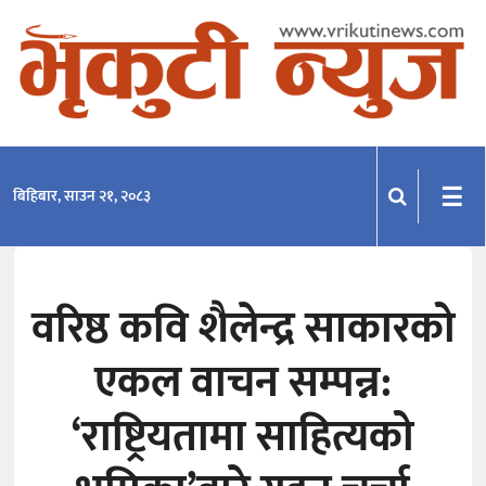
समाचार
राजनीति
प्रदेश
☰
बिहिबार, साउन २१, २०८३
खेलकुद
मनोरञ्जन
वरिष्ठ कवि शैलेन्द्र साकारको
अन्तराष्ट्रिय
एकल वाचन सम्पन्न:
अन्तर्वार्ता
विचार
‘राष्ट्रियतामा साहित्यको
साहित्य-