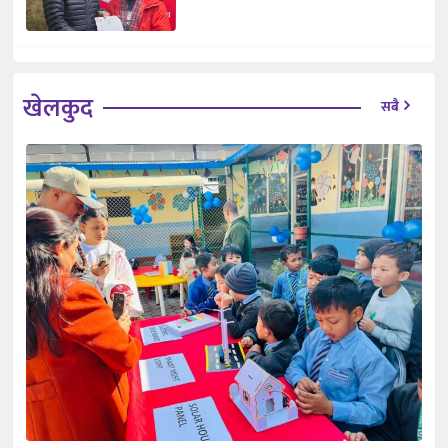
खेलकुद
सबै