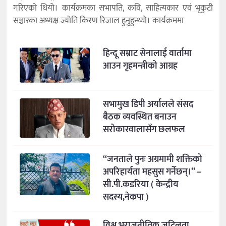
गरिएको थियो। कार्यक्रमका सभापति, कवि, साहित्यकार एवं भृकुटी
सञ्चारका अध्यक्ष ज्योति किरण रिजाल हुनुहुन्थ्यो। कार्यक्रममा
हिन्दू सम्राट सेनालाई वार्तामा
आउन गृहमन्त्रीको आग्रह
सभामुख डिपी अर्यालले संसद
बैठक व्यवस्थित बनाउन
सरोकारवालासँग छलफल
“जनताले पुनः अग्रमामी शक्तिको
अपरिहार्यता महसुस गर्नेछन्।” –
सी.पी.कडरिया ( केन्द्रीय
सदस्य,नेकपा )
विश्व भूराजनीतिक जटिलता,