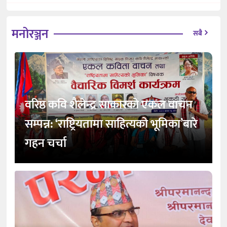
मनोरञ्जन
सबै
वरिष्ठ कवि शैलेन्द्र साकारको एकल वाचन
सम्पन्न: ‘राष्ट्रियतामा साहित्यको भूमिका’बारे
गहन चर्चा