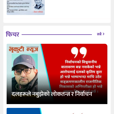
फिचर
सबै
दलहरूले नबुझेको लोकतन्त्र र निर्वाचन