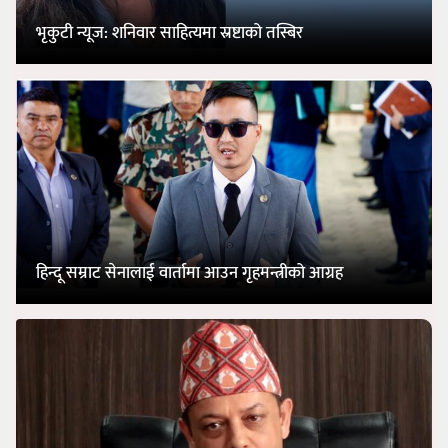
भृकुटी न्यूज: शनिवार साहित्यमा स्रष्टाको तस्बिर
हिन्दू सम्राट सेनालाई वार्तामा आउन गृहमन्त्रीको आग्रह