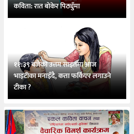
कविता: रात बोकेर पिठ्युँमा
११:३९ बजेको उत्तम साइतमा आज
भाइटीका मनाइँदै, कता फर्किएर लगाउने
टीका ?