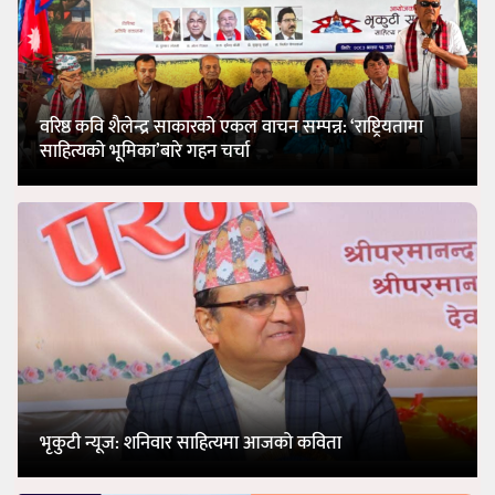
वरिष्ठ कवि शैलेन्द्र साकारको एकल वाचन सम्पन्न: ‘राष्ट्रियतामा
साहित्यको भूमिका’बारे गहन चर्चा
भृकुटी न्यूज: शनिवार साहित्यमा आजको कविता